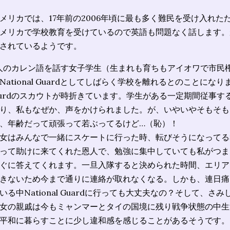
メリカでは、17年前の2006年頃に最も多く難民を受け入れ
メリカで学校教育を受けているので英語も問題なく話します。
されているようです。
人のカレン語を話す女子学生（生まれも育ちもアイオワで市民
National Guardとしてしばらく学校を離れるとのことになりま
urdのスカウトが時折きています。学生がある一定期間従事す
り、私もなぜか、声をかけられました。が、いやいやそもそも
、年齢だって頑張って若ぶってるけど…（恥）！
女はみんなで一緒にスケートに行った時、転びそうになってる
って助けに来てくれた恩人で、勉強に集中していても私がつま
ぐに答えてくれます。一旦入隊すると決められた時間、エリア
きないため今まで通りに連絡が取れなくなる。しかも、連日痛
いる中National Guardに行っても大丈夫なの？そして、さみ
女の親戚は今もミャンマーとタイの国境に残り戦争状態の中生
平和に暮らすことに少し違和感を感じることがあるそうです。