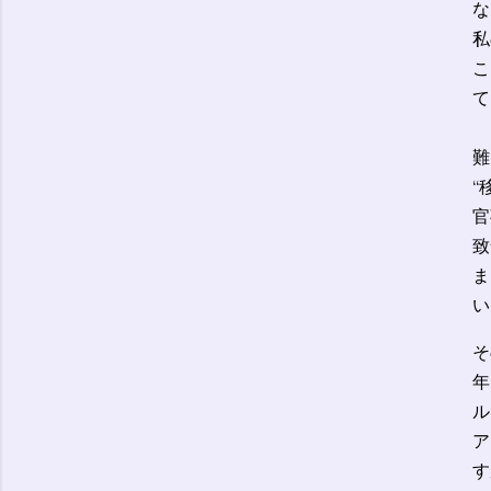
な
私
こ
て
難
“
官
致
ま
い
そ
年
ル
ア
す