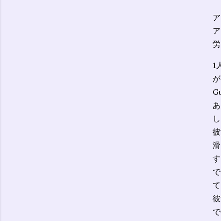
ア
ア
労
1
が
G
あ
し
彼
滑
す
で
て
彼
で