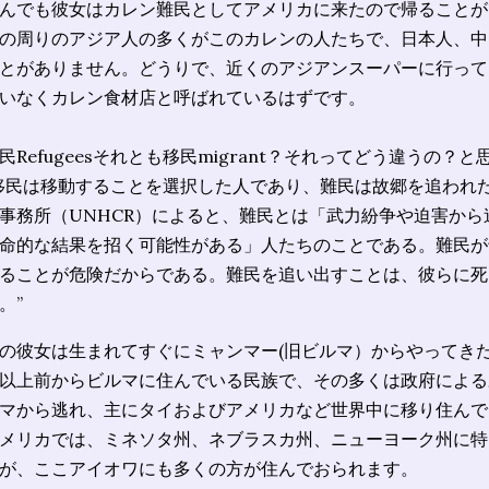
んでも彼女はカレン難民としてアメリカに来たので帰ることが
の周りのアジア人の多くがこのカレンの人たちで、日本人、中
とがありません。どうりで、近くのアジアンスーパーに行って
いなくカレン食材店と呼ばれているはずです。
民Refugeesそれとも移民migrant？それってどう違うの？
移民は移動することを選択した人であり、難民は故郷を追われ
事務所（UNHCR）によると、難民とは「武力紛争や迫害か
命的な結果を招く可能性がある」人たちのことである。難民が
ることが危険だからである。難民を追い出すことは、彼らに死
。”
の彼女は生まれてすぐにミャンマー(旧ビルマ）からやってきた
以上前からビルマに住んでいる民族で、その多くは政府による
マから逃れ、主にタイおよびアメリカなど世界中に移り住んで
メリカでは、ミネソタ州、ネブラスカ州、ニューヨーク州に特
が、ここアイオワにも多くの方が住んでおられます。