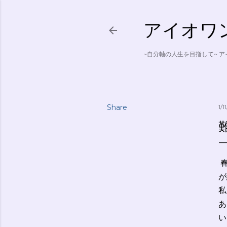
アイオワン ~
~自分軸の人生を目指して~ 
Share
1/1
難
春
が
私
あ
い