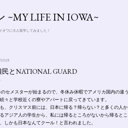
Skip to main content
MY LIFE IN IOWA~
アイオワに大人留学してみました！
1/2023
民とNATIONAL GUARD
のセメスターが始まるので、冬休み休暇でアメリカ国内の違
続々と学校近くの寮やアパートに戻ってきています。
も、クリスマス前には、日本に帰る？帰らない？と多くの人か
るアジア人の学生から、私には帰るところがないから帰るとこ
、しかも日本なんてクール！と言われました。