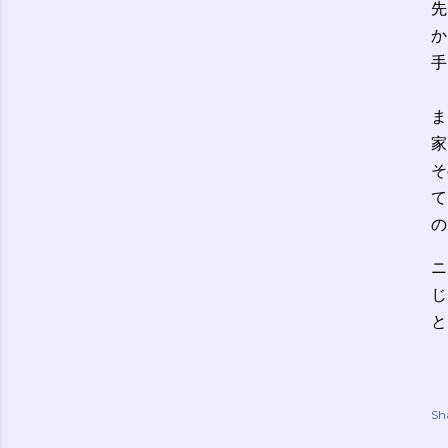
先
か
手
ま
家
そ
て
の
ニ
じ
と
Sh