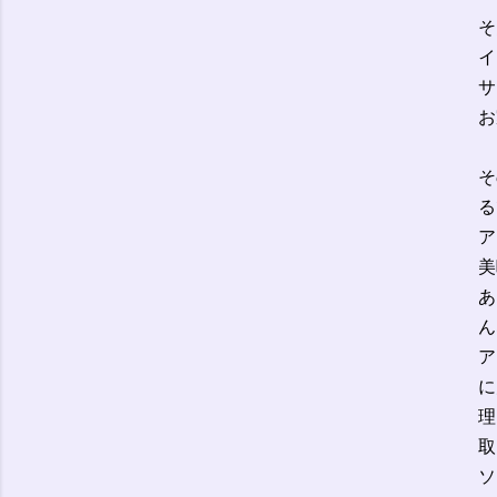
そ
イ
サ
お
そ
る
ア
美
あ
ん
ア
に
理
取
ソ