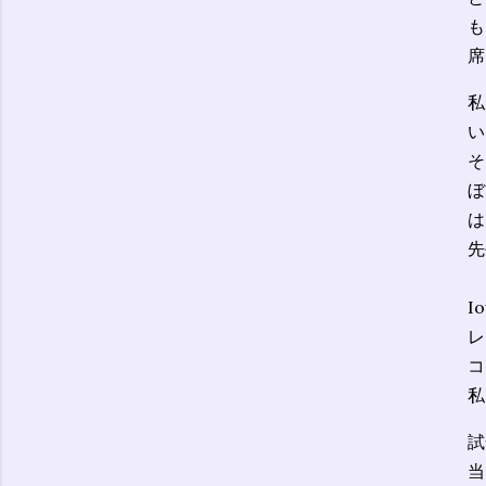
も
席
私
い
そ
ぼ
は
先
I
レ
コ
私
試
当