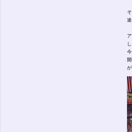
そ
途
ア
し
今
開
が