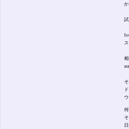
か
試
I
ス
相
s
そ
ド
ウ
何
そ
日