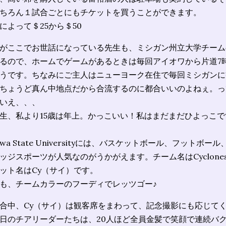
ちろん１試合ごとにもチケットを買うことができます。
によって＄25から＄50
がここでお世話になっている先生も、ミシガン州立大学チーム
るので、ホームでゲームがあるときは毎回アイオワから片道7
うです。ちなみにご主人はニューヨーク在住で毎回ミシガンに
ちょうど真ん中地点だから合流するのに都合いいのよねぇ。っ
いえ、、、
生、私より15歳は年上。かっこいい！私はまだまだひよっこで
owa State Universityには、バスケットボール、フット
ッジスポーツが人気なのがうかがえます。チーム名はCyclon
ット名はCy（サイ）です。
も、チームカラーのフーディでレッツゴー♪
合中、Cy（サイ）は観客席をまわって、記念撮影にも応じて
日のチアリーダーたちは、20人ほど全員金髪で笑顔で連続バ