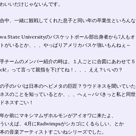
わいいだけじゃないんです。
合中、一緒に観戦してくれた息子と同い年の卒業生といろんな
owa State Universityのバスケットボール部出身者から
トがいるとか、、、やっぱりアメリカバスケ強いもんねぇ～
手チームのメンバー紹介の時は、１人ごとに合図にあわせて５回
uck!」って言って親指を下げてね！、、、ええ？いいの？
の子のパパは日本のヘビメタの巨匠？ラウドネスを聞いていた
ネスのことを知っているとか、、、へぇ～パパきっと私と同世
ドネスすごい！
年か前にマキシマムザホルモンがアイオワに来たよ、
ういえば、4月にRadwimpsがシカゴにくるらしい、とか
本の音楽アーティストすごいねシリーズでした。