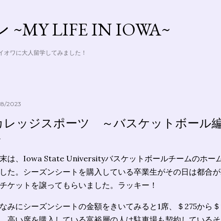
Skip to main content
MY LIFE IN IOWA~
アイオワに大人留学してみました！
28/2023
カレッジスポーツ ～バスケットボール
末は、Iowa State Universityバスケットボールチーム
した。シーズンシートを購入している卒業生がその日は都合が
チケットを譲ってもらいました。ラッキー！
なみにシーズンシートの金額をきいてみると1席、＄275から＄1
、高い席を購入している富裕層の人は駐車場も契約しているそ