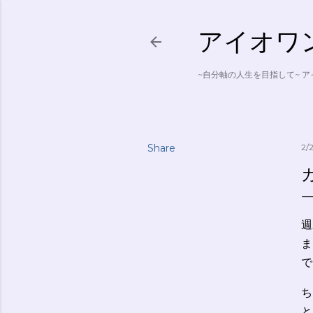
アイオワン ~
~自分軸の人生を目指して~ 
Share
2/
週
ま
で
ち
と