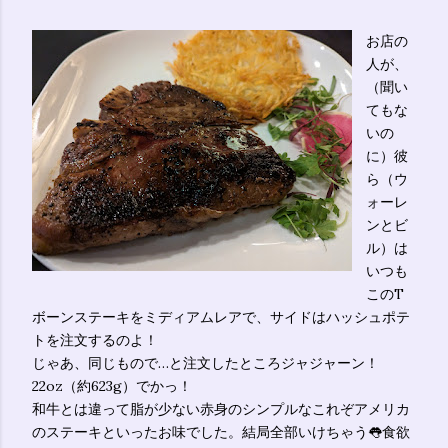
お店の
人が、
（聞い
てもな
いの
に）彼
ら（ウ
ォーレ
ンとビ
ル）は
いつも
このT
ボーンステーキをミディアムレアで、サイドはハッシュポテ
トを注文するのよ！
じゃあ、同じもので…と注文したところジャジャーン！
22oz（約623g）でかっ！
和牛とは違って脂が少ない赤身のシンプルなこれぞアメリカ
のステーキといったお味でした。結局全部いけちゃう👅食欲