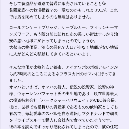
そして窃盗品が道路で普通に販売されていることも💦
貧困家庭への救済措置？の一環なのかもしれませんが、これ
では店を閉めてしまうのも無理はありません。
ゴールデンゲートブリッジ、ケーブルカー、フィッシャーマ
ンズワーフ、もう随分前に訪れたあの美しい街はすっかり治
安の悪い地域に変わってしまったのでしょうか。
大都市の物価高、治安の悪化で人口が少なく地価が安い地域
に人がどんどん移動してきているといいます。
そんな地価が比較的安い都市、アイオワ州の州都デモインか
ら約2時間のところにあるネブラスカ州のオマハに行ってき
ました。
オマハといえば、オマハの賢人、伝説の投資家、投資の神
様、ウォーレンバフェット氏の出生地であり、現在世界最大
の投資持株会社「バークシャーハサウェイ」のCEO兼会長。
彼は、世界でも指折りの資産家であるものの倹約家としても
有名で、毎朝愛車のスバルを自ら運転しマクドナルドで朝食
をドライブスルーで購入し会社内で食べていたそうです。
彼の本を読んですっかり感化されてしまったので、彼の住宅