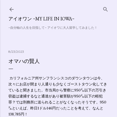
Skip to main content
アイオワン ~MY LIFE IN IOWA~
~自分軸の人生を目指して~ アイオワに大人留学してみました！
8/23/2023
オマハの賢人
カリフォルニア州サンフランシスコのダウンタウンは今、
次々にお店が閉まり人通りも少なくゴーストタウン化してき
ていると聞きました。市当局から警察に950㌦以下の万引き
窃盗は逮捕するなと通達があり被害額が950㌦以下の軽犯
罪？では刑務所に送られることがなくなったそうです。950
㌦といえば、昨日1ドル146円だったことを考えて、なんと
138,785円！